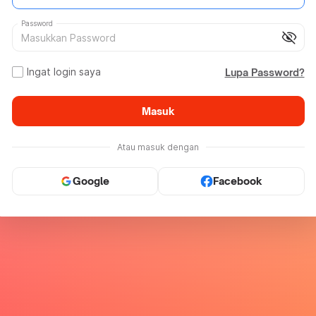
Password
visibility_off
Ingat login saya
Lupa Password?
Masuk
Atau masuk dengan
Google
Facebook