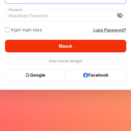
Password
visibility_off
Ingat login saya
Lupa Password?
Masuk
Atau masuk dengan
Google
Facebook