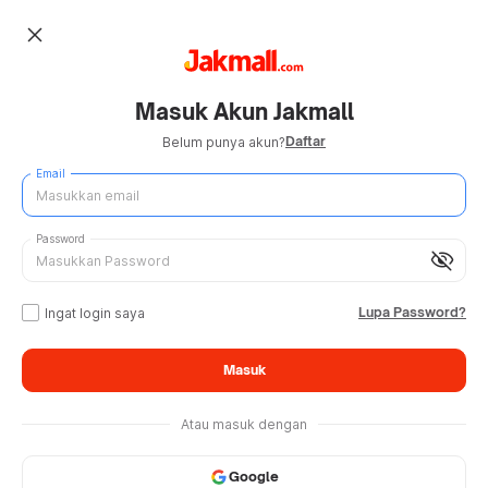
close
Masuk Akun Jakmall
Daftar
Belum punya akun?
Email
Password
visibility_off
Lupa Password?
Ingat login saya
Masuk
Atau masuk dengan
Google