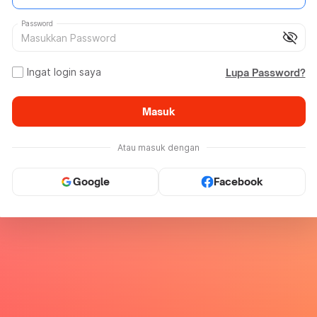
Password
visibility_off
Ingat login saya
Lupa Password?
Masuk
Atau masuk dengan
Google
Facebook