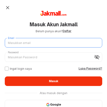
close
Masuk Akun Jakmall
Daftar
Belum punya akun?
Email
Password
visibility_off
Lupa Password?
Ingat login saya
Masuk
Atau masuk dengan
Google