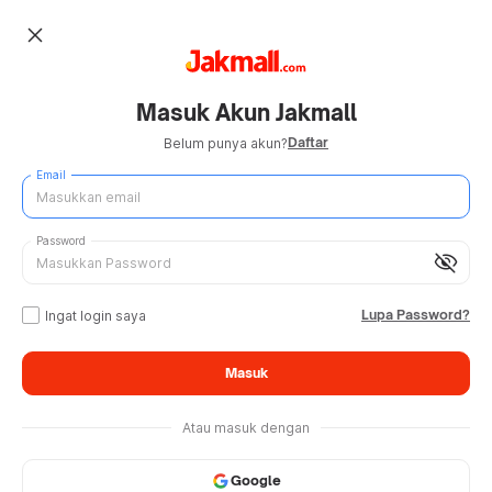
close
Masuk Akun Jakmall
Daftar
Belum punya akun?
Email
Password
visibility_off
Lupa Password?
Ingat login saya
Masuk
Atau masuk dengan
Google