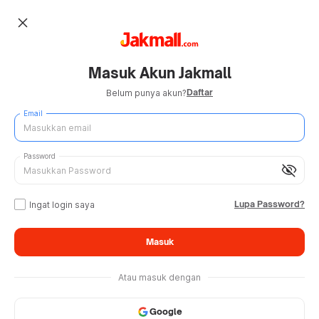
close
Masuk Akun Jakmall
Daftar
Belum punya akun?
Email
Password
visibility_off
Lupa Password?
Ingat login saya
Masuk
Atau masuk dengan
Google