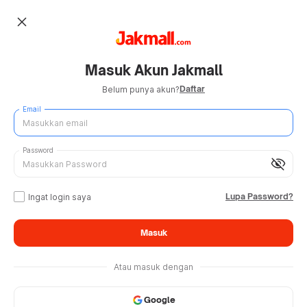
close
Masuk Akun Jakmall
Daftar
Belum punya akun?
Email
Password
visibility_off
Lupa Password?
Ingat login saya
Masuk
Atau masuk dengan
Google