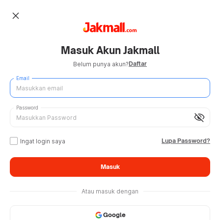
close
Masuk Akun Jakmall
Daftar
Belum punya akun?
Email
Password
visibility_off
Lupa Password?
Ingat login saya
Masuk
Atau masuk dengan
Google