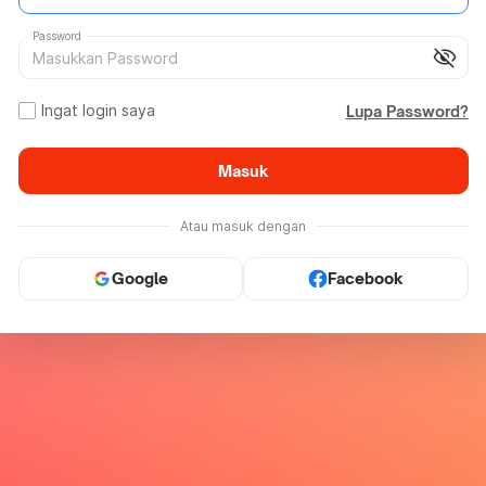
Password
visibility_off
Ingat login saya
Lupa Password?
Masuk
Atau masuk dengan
Google
Facebook