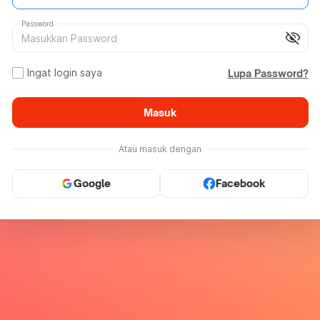
Password
visibility_off
Ingat login saya
Lupa Password?
Masuk
Atau masuk dengan
Google
Facebook