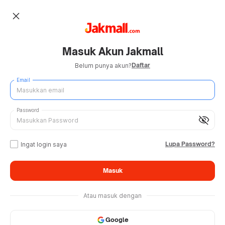
close
Masuk Akun Jakmall
Daftar
Belum punya akun?
Email
Password
visibility_off
Lupa Password?
Ingat login saya
Masuk
Atau masuk dengan
Google