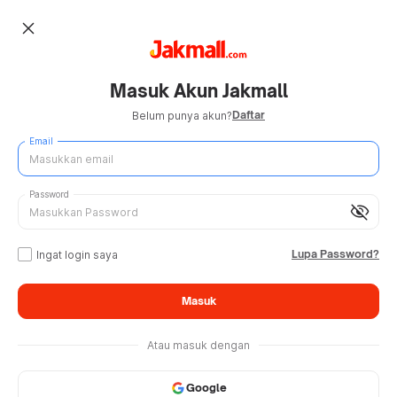
close
Masuk Akun Jakmall
Daftar
Belum punya akun?
Email
Password
visibility_off
Lupa Password?
Ingat login saya
Masuk
Atau masuk dengan
Google