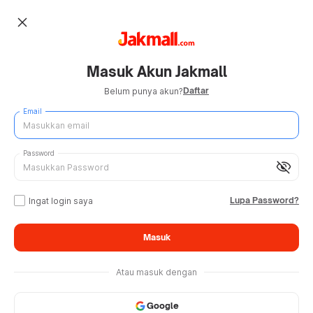
close
Masuk Akun Jakmall
Daftar
Belum punya akun?
Email
Password
visibility_off
Lupa Password?
Ingat login saya
Masuk
Atau masuk dengan
Google