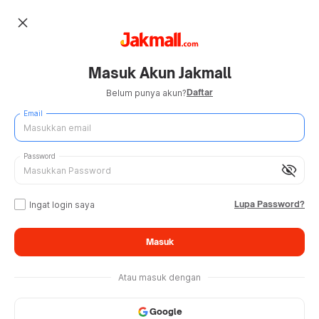
close
Masuk Akun Jakmall
Daftar
Belum punya akun?
Email
Password
visibility_off
Lupa Password?
Ingat login saya
Masuk
Atau masuk dengan
Google