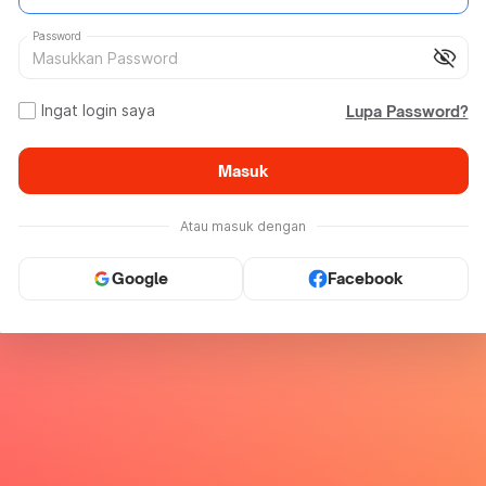
Password
visibility_off
Ingat login saya
Lupa Password?
Masuk
Atau masuk dengan
Google
Facebook