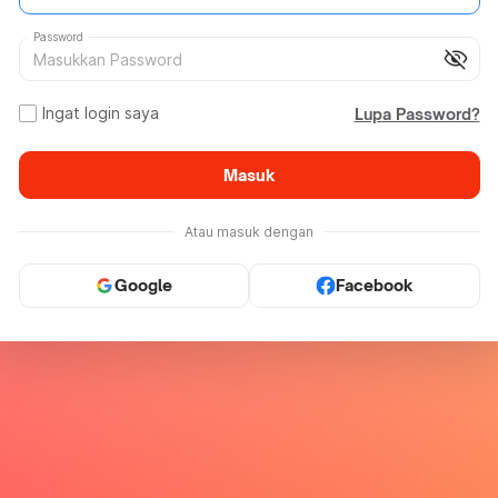
Password
visibility_off
Ingat login saya
Lupa Password?
Masuk
Atau masuk dengan
Google
Facebook