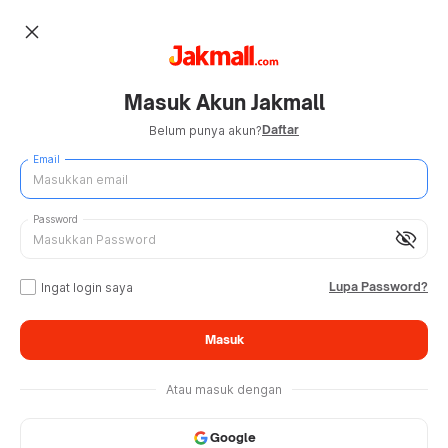
close
Masuk Akun Jakmall
Daftar
Belum punya akun?
Email
Password
visibility_off
Lupa Password?
Ingat login saya
Masuk
Atau masuk dengan
Google