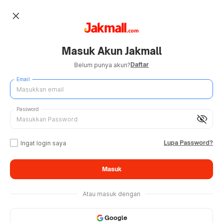
close
Masuk Akun Jakmall
Daftar
Belum punya akun?
Email
Password
visibility_off
Lupa Password?
Ingat login saya
Masuk
Atau masuk dengan
Google