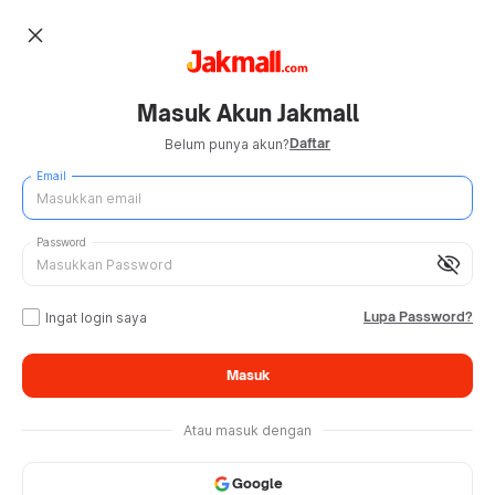
close
Masuk Akun Jakmall
Daftar
Belum punya akun?
Email
Password
visibility_off
Lupa Password?
Ingat login saya
Masuk
Atau masuk dengan
Google