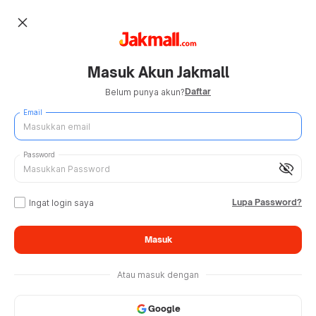
close
Masuk Akun Jakmall
Daftar
Belum punya akun?
Email
Password
visibility_off
Lupa Password?
Ingat login saya
Masuk
Atau masuk dengan
Google