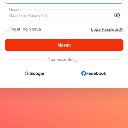
Password
visibility_off
Ingat login saya
Lupa Password?
Masuk
Atau masuk dengan
Google
Facebook