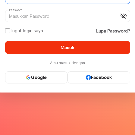
Password
visibility_off
Ingat login saya
Lupa Password?
Masuk
Atau masuk dengan
Google
Facebook