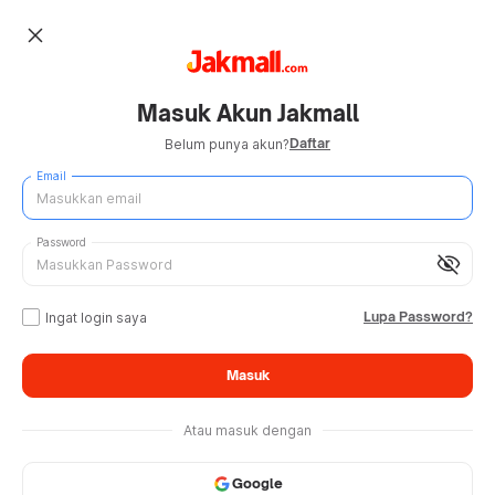
close
Masuk Akun Jakmall
Daftar
Belum punya akun?
Email
Password
visibility_off
Lupa Password?
Ingat login saya
Masuk
Atau masuk dengan
Google