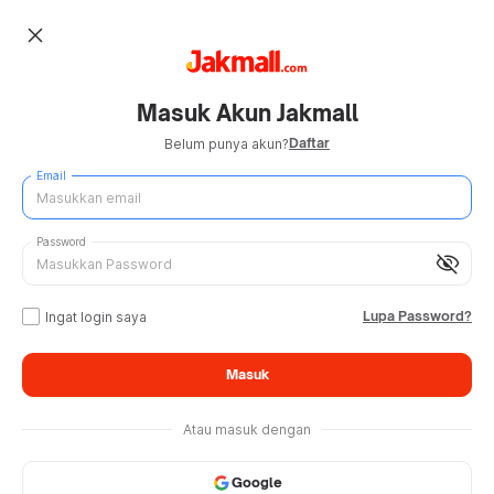
close
Masuk Akun Jakmall
Daftar
Belum punya akun?
Email
Password
visibility_off
Lupa Password?
Ingat login saya
Masuk
Atau masuk dengan
Google