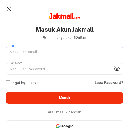
close
Masuk Akun Jakmall
Daftar
Belum punya akun?
Email
Password
visibility_off
Lupa Password?
Ingat login saya
Masuk
Atau masuk dengan
Google