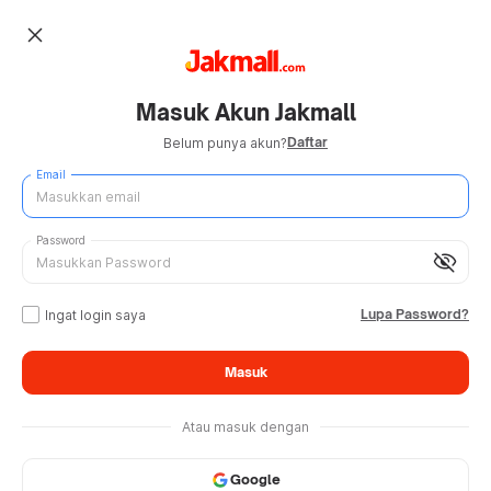
close
Masuk Akun Jakmall
Daftar
Belum punya akun?
Email
Password
visibility_off
Lupa Password?
Ingat login saya
Masuk
Atau masuk dengan
Google