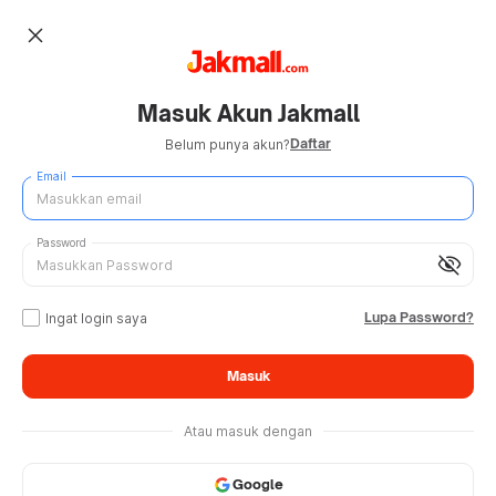
close
Masuk Akun Jakmall
Daftar
Belum punya akun?
Email
Password
visibility_off
Lupa Password?
Ingat login saya
Masuk
Atau masuk dengan
Google