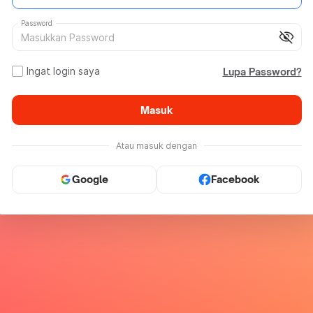
Password
visibility_off
Ingat login saya
Lupa Password?
Masuk
Atau masuk dengan
Google
Facebook