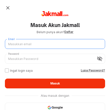
close
Masuk Akun Jakmall
Daftar
Belum punya akun?
Email
Password
visibility_off
Lupa Password?
Ingat login saya
Masuk
Atau masuk dengan
Google