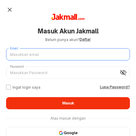
close
Masuk Akun Jakmall
Daftar
Belum punya akun?
Email
Password
visibility_off
Lupa Password?
Ingat login saya
Masuk
Atau masuk dengan
Google