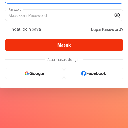
Password
visibility_off
Ingat login saya
Lupa Password?
Masuk
Atau masuk dengan
Google
Facebook