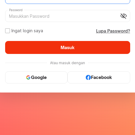
Password
visibility_off
Ingat login saya
Lupa Password?
Masuk
Atau masuk dengan
Google
Facebook