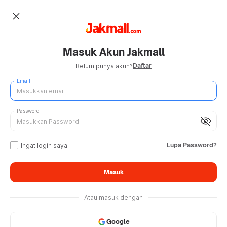
close
Masuk Akun Jakmall
Daftar
Belum punya akun?
Email
Password
visibility_off
Lupa Password?
Ingat login saya
Masuk
Atau masuk dengan
Google