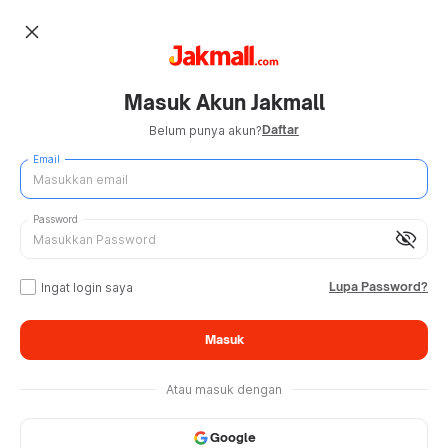
close
Masuk Akun Jakmall
Daftar
Belum punya akun?
Email
Password
visibility_off
Lupa Password?
Ingat login saya
Masuk
Atau masuk dengan
Google