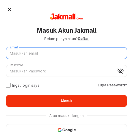
close
Masuk Akun Jakmall
Daftar
Belum punya akun?
Email
Password
visibility_off
Lupa Password?
Ingat login saya
Masuk
Atau masuk dengan
Google