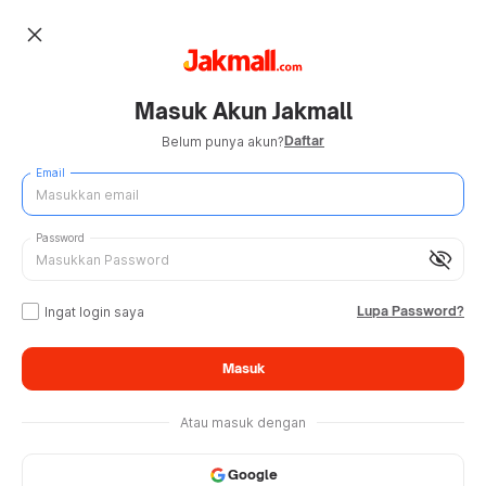
close
Masuk Akun Jakmall
Daftar
Belum punya akun?
Email
Password
visibility_off
Lupa Password?
Ingat login saya
Masuk
Atau masuk dengan
Google