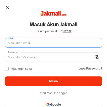
close
Masuk Akun Jakmall
Daftar
Belum punya akun?
Email
Password
visibility_off
Lupa Password?
Ingat login saya
Masuk
Atau masuk dengan
Google