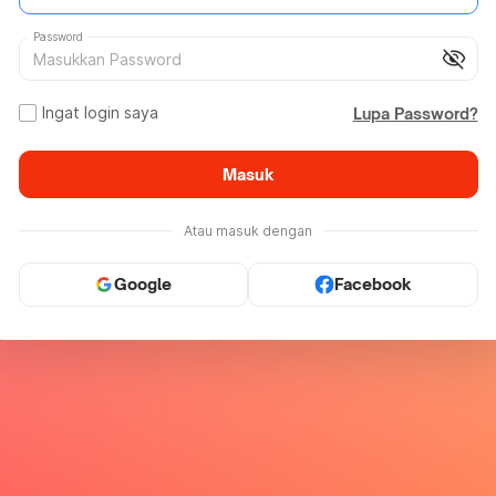
Password
visibility_off
Ingat login saya
Lupa Password?
Masuk
Atau masuk dengan
Google
Facebook