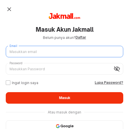
close
Masuk Akun Jakmall
Daftar
Belum punya akun?
Email
Password
visibility_off
Lupa Password?
Ingat login saya
Masuk
Atau masuk dengan
Google