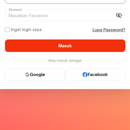
Password
visibility_off
Ingat login saya
Lupa Password?
Masuk
Atau masuk dengan
Google
Facebook