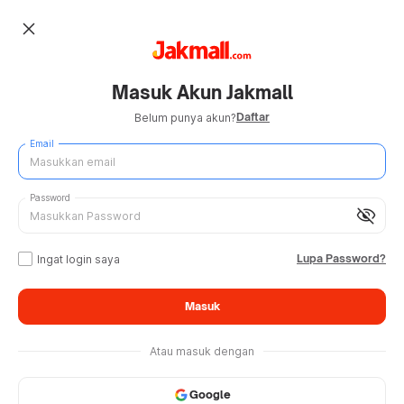
close
Masuk Akun Jakmall
Daftar
Belum punya akun?
Email
Password
visibility_off
Lupa Password?
Ingat login saya
Masuk
Atau masuk dengan
Google