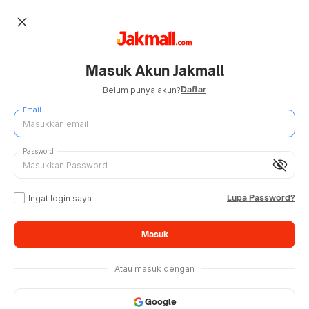
close
Masuk Akun Jakmall
Daftar
Belum punya akun?
Email
Password
visibility_off
Lupa Password?
Ingat login saya
Masuk
Atau masuk dengan
Google