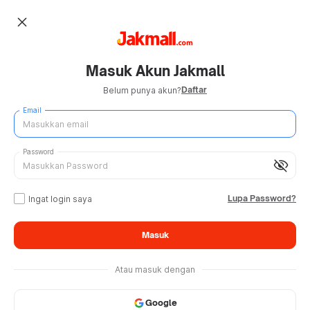
close
Masuk Akun Jakmall
Daftar
Belum punya akun?
Email
Password
visibility_off
Lupa Password?
Ingat login saya
Masuk
Atau masuk dengan
Google