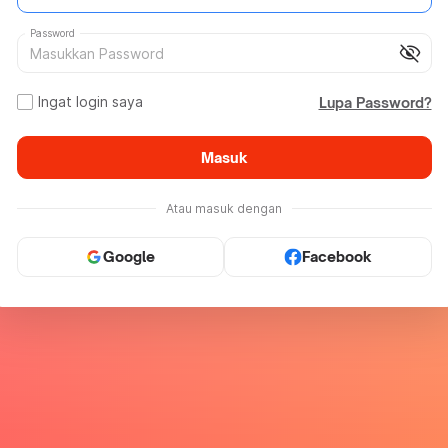
Password
visibility_off
Ingat login saya
Lupa Password?
Masuk
Atau masuk dengan
Google
Facebook