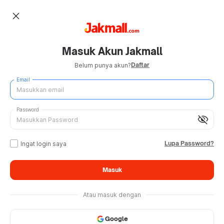
close
Masuk Akun Jakmall
Daftar
Belum punya akun?
Email
Password
visibility_off
Lupa Password?
Ingat login saya
Masuk
Atau masuk dengan
Google