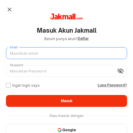
close
Masuk Akun Jakmall
Daftar
Belum punya akun?
Email
Password
visibility_off
Lupa Password?
Ingat login saya
Masuk
Atau masuk dengan
Google