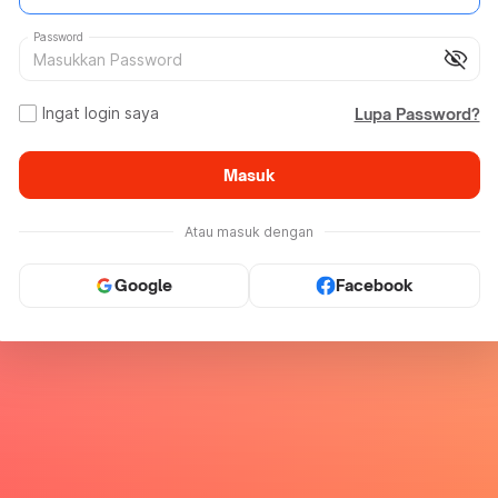
Password
visibility_off
Ingat login saya
Lupa Password?
Masuk
Atau masuk dengan
Google
Facebook