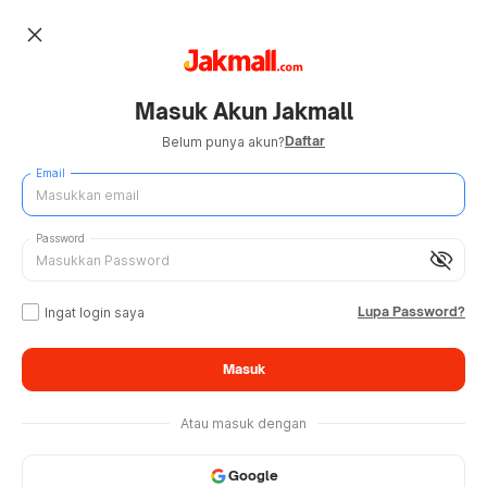
close
Masuk Akun Jakmall
Daftar
Belum punya akun?
Email
Password
visibility_off
Lupa Password?
Ingat login saya
Masuk
Atau masuk dengan
Google