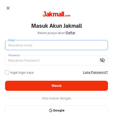
close
Masuk Akun Jakmall
Daftar
Belum punya akun?
Email
Password
visibility_off
Lupa Password?
Ingat login saya
Masuk
Atau masuk dengan
Google